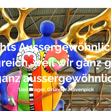
chts Aussergewöhnlic
greich, weil wir ganz
anz aussergewöhnlic
Ueli Prager, Gründer Mövenpick