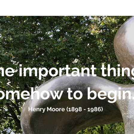
he important thing
omehow to begin
Henry Moore (1898 - 1986)