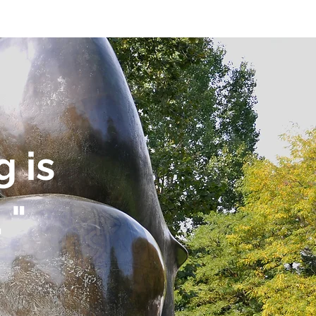
 is
. "