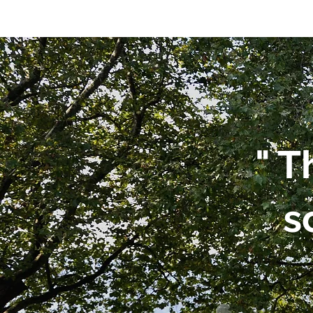
"
T
s