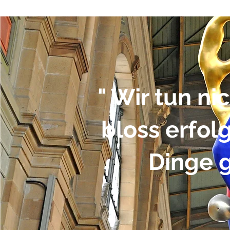
" Wir tun ni
bloss erfol
Dinge g