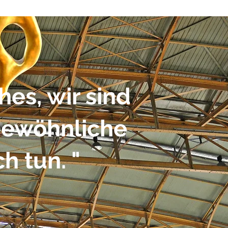
hes, wir sind
 gewöhnliche
h tun. "